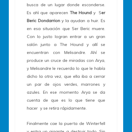
busca de un lugar donde esconderse.
Es ahì que aparecen
The Hound
y S
er
Beric Dondarrion
y la ayudan a huir. Es
en esa situación que Ser Beric muere.
Con lo justo logran entrar a un gran
salón junto a The Hound y allí se
encuentran con Melisandre. Ahí se
produce un cruce de miradas con Arya,
y Melisandre le recuerda lo que le había
dicho la otra vez, que ella iba a cerrar
un par de ojos verdes, marrones y
azules. En ese momento Arya se da
cuenta de que es lo que tiene que
hacer y se retira rápidamente.
Finalmente cae la puerta de Winterfell
y entra un gigante a destruir todo. Sin