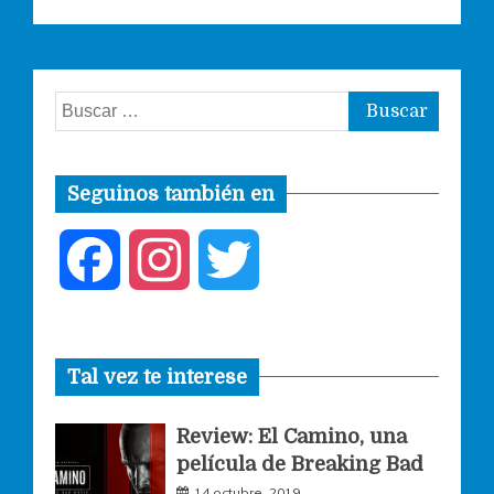
Buscar:
Seguinos también en
F
I
T
a
n
w
Tal vez te interese
c
s
i
Review: El Camino, una
e
t
t
película de Breaking Bad
14 octubre, 2019