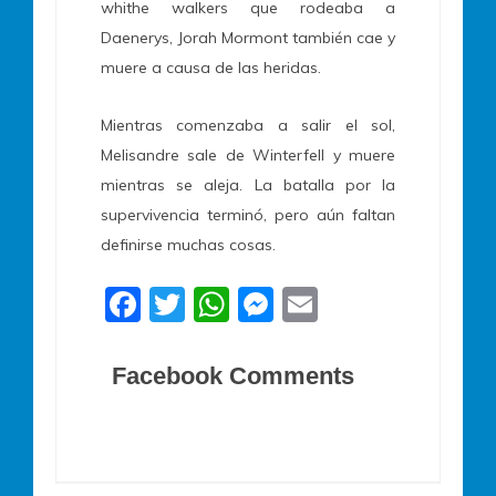
whithe walkers que rodeaba a
Daenerys, Jorah Mormont también cae y
muere a causa de las heridas.
Mientras comenzaba a salir el sol,
Melisandre sale de Winterfell y muere
mientras se aleja. La batalla por la
supervivencia terminó, pero aún faltan
definirse muchas cosas.
F
T
W
M
E
a
w
h
e
m
c
itt
at
ss
ai
Facebook Comments
e
er
s
e
l
b
A
n
o
p
g