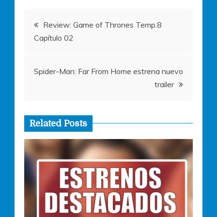
o
p
er
Navegación
k
Review: Game of Thrones Temp.8
Capítulo 02
de
entradas
Spider-Man: Far From Home estrena nuevo
trailer
Related Posts