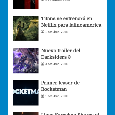
b
a
t
o
g
e
Titans se estrenará en
Netflix para latinoamerica
o
r
r
1 octubre, 2018
k
a
Nuevo trailer del
Darksiders 3
m
3 octubre, 2018
Primer teaser de
Rocketman
1 octubre, 2018
Llega Forsaken Shores al