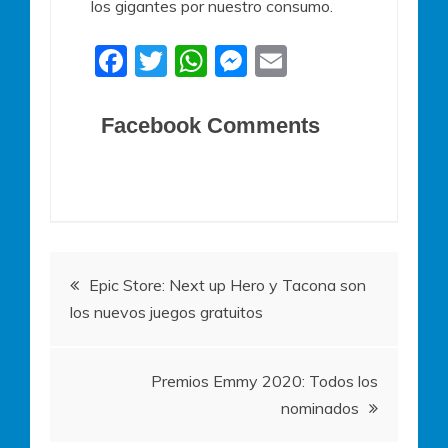
los gigantes por nuestro consumo.
F
T
W
M
E
a
w
h
e
m
c
itt
at
ss
ai
Facebook Comments
e
er
s
e
l
b
A
n
o
p
g
o
p
er
Navegación
k
Epic Store: Next up Hero y Tacona son
los nuevos juegos gratuitos
de
entradas
Premios Emmy 2020: Todos los
nominados