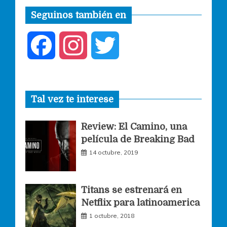
Seguinos también en
F
I
T
a
n
w
Tal vez te interese
c
s
i
Review: El Camino, una
e
t
t
película de Breaking Bad
14 octubre, 2019
b
a
t
o
g
e
Titans se estrenará en
Netflix para latinoamerica
o
r
r
1 octubre, 2018