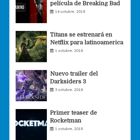
película de Breaking Bad
14 octubre, 2019
b
a
t
o
g
e
Titans se estrenará en
Netflix para latinoamerica
o
r
r
1 octubre, 2018
k
a
Nuevo trailer del
Darksiders 3
m
3 octubre, 2018
Primer teaser de
Rocketman
1 octubre, 2018