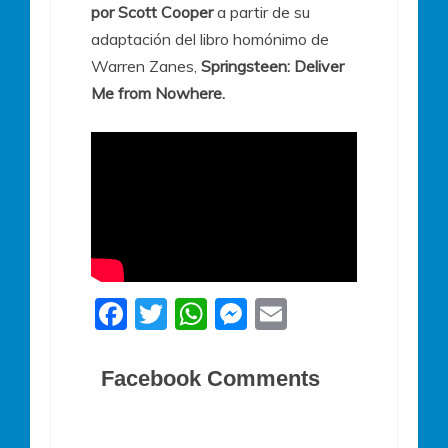
por Scott Cooper
a partir de su
adaptación del libro homónimo de
Warren Zanes,
Springsteen: Deliver
Me from Nowhere.
F
T
W
M
E
a
w
h
e
m
c
itt
at
ss
ai
Facebook Comments
e
er
s
e
l
b
A
n