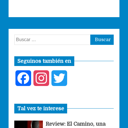
Buscar:
Seguinos también en
F
I
T
a
n
w
Tal vez te interese
c
s
i
Review: El Camino, una
e
t
t