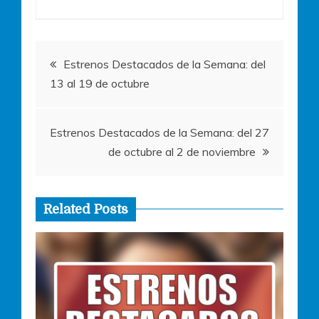
o
p
g
o
p
er
Navegación
k
Estrenos Destacados de la Semana: del
13 al 19 de octubre
de
entradas
Estrenos Destacados de la Semana: del 27
de octubre al 2 de noviembre
Related Posts