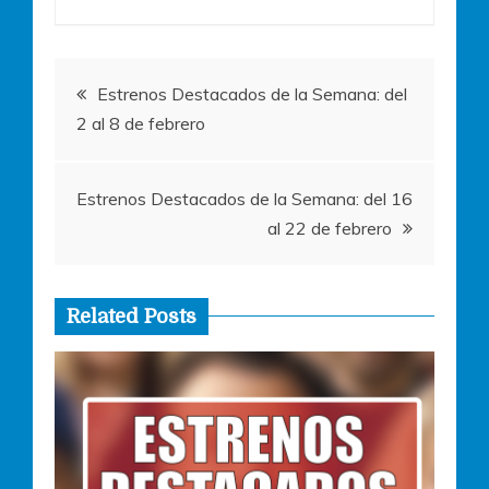
o
p
g
o
p
er
Navegación
k
Estrenos Destacados de la Semana: del
2 al 8 de febrero
de
entradas
Estrenos Destacados de la Semana: del 16
al 22 de febrero
Related Posts