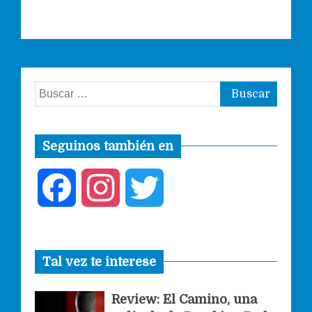
Buscar:
Seguinos también en
F
I
T
a
n
w
Tal vez te interese
c
s
i
Review: El Camino, una
e
t
t