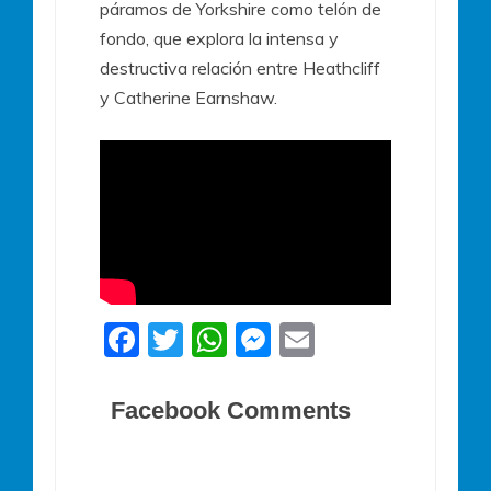
páramos de Yorkshire como telón de
fondo, que explora la intensa y
destructiva relación entre Heathcliff
y Catherine Earnshaw.
F
T
W
M
E
a
w
h
e
m
c
itt
at
ss
ai
Facebook Comments
e
er
s
e
l
b
A
n