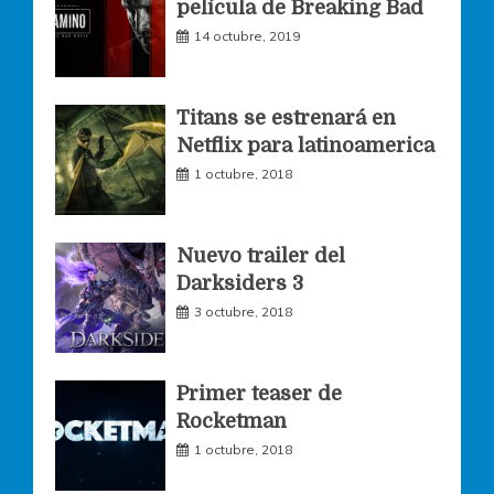
película de Breaking Bad
14 octubre, 2019
b
a
t
o
g
e
Titans se estrenará en
Netflix para latinoamerica
o
r
r
1 octubre, 2018
k
a
Nuevo trailer del
Darksiders 3
m
3 octubre, 2018
Primer teaser de
Rocketman
1 octubre, 2018