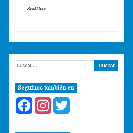
Read More.
Buscar:
Seguinos también en
F
I
T
a
n
w