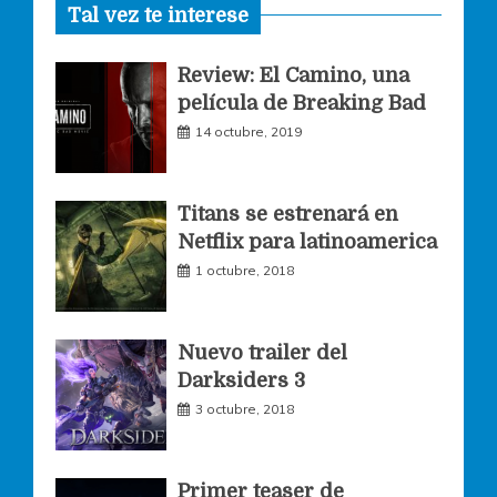
Tal vez te interese
c
s
i
Review: El Camino, una
e
t
t
película de Breaking Bad
14 octubre, 2019
b
a
t
o
g
e
Titans se estrenará en
Netflix para latinoamerica
o
r
r
1 octubre, 2018
k
a
Nuevo trailer del
Darksiders 3
m
3 octubre, 2018
Primer teaser de