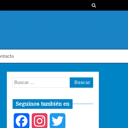
ntacto
Buscar:
Seguinos también en
F
I
T