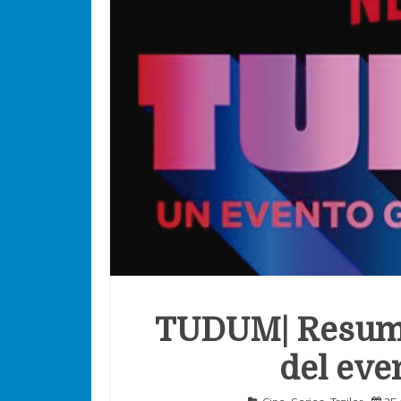
TUDUM| Resumen
del eve