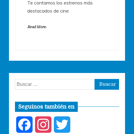
Te contamos los estrenos más
destacados de cine
Read More.
Buscar:
Seguinos también en
F
I
T