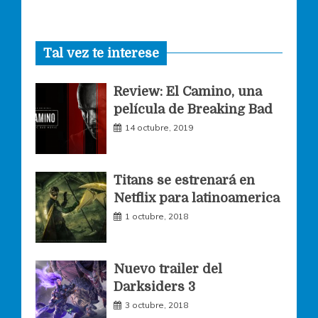
a
n
w
Tal vez te interese
c
s
i
Review: El Camino, una
e
t
t
película de Breaking Bad
14 octubre, 2019
b
a
t
o
g
e
Titans se estrenará en
Netflix para latinoamerica
o
r
r
1 octubre, 2018
k
a
Nuevo trailer del
Darksiders 3
m
3 octubre, 2018