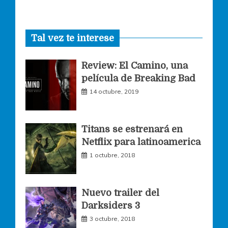
a
n
w
Tal vez te interese
c
s
i
Review: El Camino, una
e
t
t
película de Breaking Bad
14 octubre, 2019
b
a
t
o
g
e
Titans se estrenará en
Netflix para latinoamerica
o
r
r
1 octubre, 2018
k
a
Nuevo trailer del
Darksiders 3
m
3 octubre, 2018