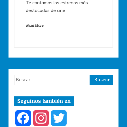
Te contamos los estrenos más
destacados de cine
Read More.
Buscar:
Seguinos también en
F
I
T