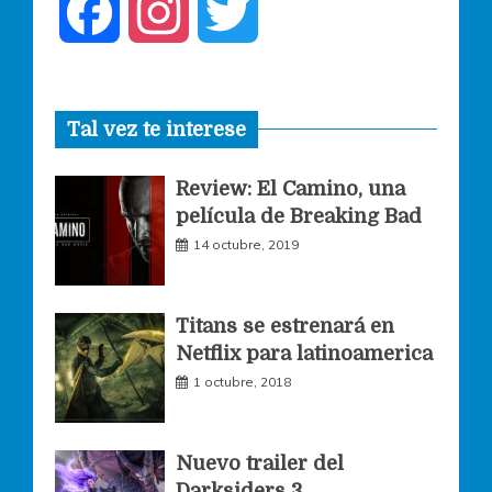
F
I
T
a
n
w
Tal vez te interese
c
s
i
Review: El Camino, una
e
t
t
película de Breaking Bad
14 octubre, 2019
b
a
t
o
g
e
Titans se estrenará en
Netflix para latinoamerica
o
r
r
1 octubre, 2018
k
a
Nuevo trailer del
Darksiders 3