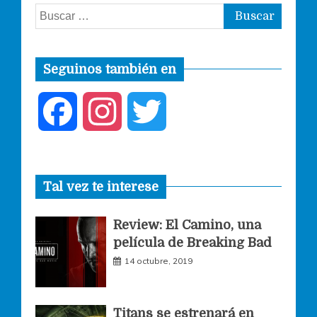
Buscar:
Seguinos también en
F
I
T
a
n
w
Tal vez te interese
c
s
i
Review: El Camino, una
e
t
t
película de Breaking Bad
14 octubre, 2019
b
a
t
o
g
e
Titans se estrenará en