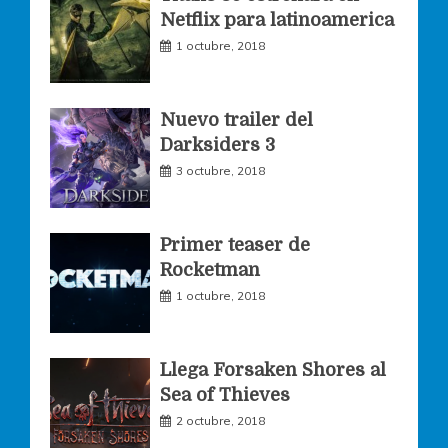
Netflix para latinoamerica
o
r
r
1 octubre, 2018
k
a
Nuevo trailer del
Darksiders 3
m
3 octubre, 2018
Primer teaser de
Rocketman
1 octubre, 2018
Llega Forsaken Shores al
Sea of Thieves
2 octubre, 2018