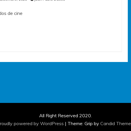
os de cine
All Right Reserved 2020.
roudly powered by WordPress
|
Theme: Grip by
Candid Theme