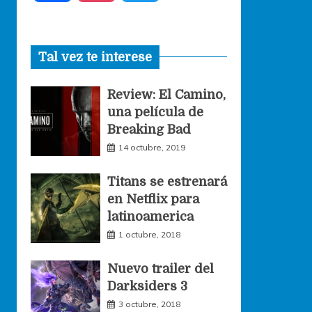
a
n
w
Tal vez te interese
c
s
i
Review: El Camino,
e
t
t
una película de
Breaking Bad
b
a
t
14 octubre, 2019
o
g
e
Titans se estrenará
en Netflix para
o
r
r
latinoamerica
1 octubre, 2018
k
a
Nuevo trailer del
Darksiders 3
m
3 octubre, 2018