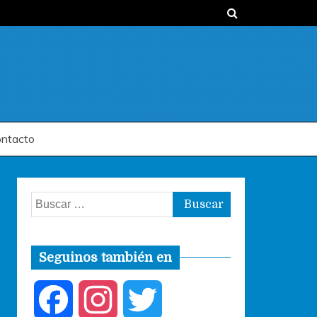
ntacto
Buscar:
Seguinos también en
F
I
T