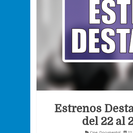
Estrenos Desta
del 22 al
Cine
,
Documental
22 