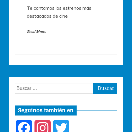
Te contamos los estrenos más
destacados de cine
Read More.
Buscar:
Seguinos también en
F
I
T