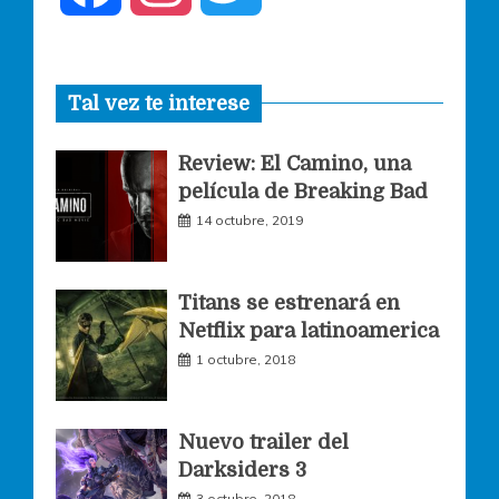
a
n
w
Tal vez te interese
c
s
i
Review: El Camino, una
e
t
t
película de Breaking Bad
14 octubre, 2019
b
a
t
o
g
e
Titans se estrenará en
Netflix para latinoamerica
o
r
r
1 octubre, 2018
k
a
Nuevo trailer del
Darksiders 3
m
3 octubre, 2018