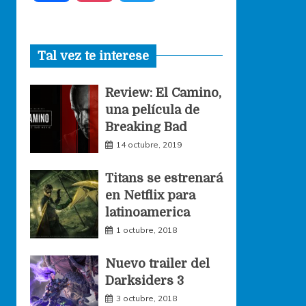
a
n
w
Tal vez te interese
c
s
i
Review: El Camino,
e
t
t
una película de
Breaking Bad
b
a
t
14 octubre, 2019
o
g
e
Titans se estrenará
en Netflix para
o
r
r
latinoamerica
1 octubre, 2018
k
a
Nuevo trailer del
Darksiders 3
m
3 octubre, 2018