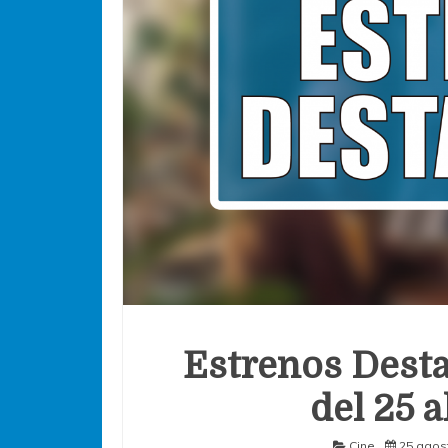
Estrenos Desta
del 25 a
Cine
25 agos