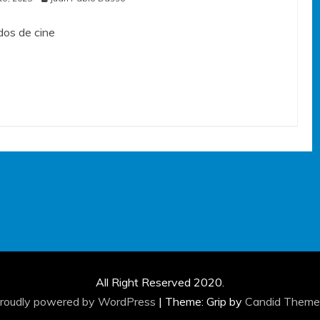
os de cine
All Right Reserved 2020.
roudly powered by WordPress
|
Theme: Grip by
Candid Theme