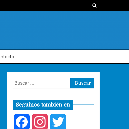
ntacto
Buscar:
Seguinos también en
F
I
T