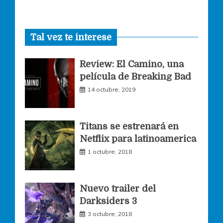
a
n
w
Tal vez te interese
c
s
i
Review: El Camino, una
e
t
t
película de Breaking Bad
14 octubre, 2019
b
a
t
o
g
e
Titans se estrenará en
Netflix para latinoamerica
o
r
r
1 octubre, 2018
k
a
Nuevo trailer del
Darksiders 3
m
3 octubre, 2018