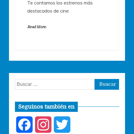
Te contamos los estrenos más
destacados de cine
Read More.
Buscar:
Seguinos también en
F
I
T