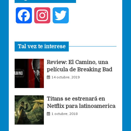
F
I
T
a
n
w
Tal vez te interese
c
s
i
Review: El Camino, una
e
t
t
película de Breaking Bad
14 octubre, 2019
b
a
t
o
g
e
Titans se estrenará en
Netflix para latinoamerica
o
r
r
1 octubre, 2018
k
a