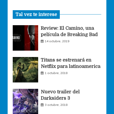
a
n
w
Tal vez te interese
c
s
i
Review: El Camino, una
e
t
t
película de Breaking Bad
14 octubre, 2019
b
a
t
o
g
e
Titans se estrenará en
Netflix para latinoamerica
o
r
r
1 octubre, 2018
k
a
Nuevo trailer del
Darksiders 3
m
3 octubre, 2018