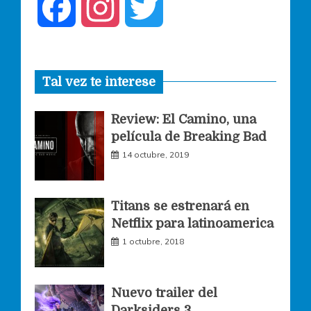
F
I
T
a
n
w
Tal vez te interese
c
s
i
Review: El Camino, una
e
t
t
película de Breaking Bad
14 octubre, 2019
b
a
t
o
g
e
Titans se estrenará en
Netflix para latinoamerica
o
r
r
1 octubre, 2018
k
a
Nuevo trailer del
Darksiders 3