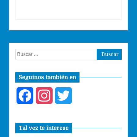
Buscar:
Seguinos también en
F
I
T
a
n
w
Tal vez te interese
c
s
i