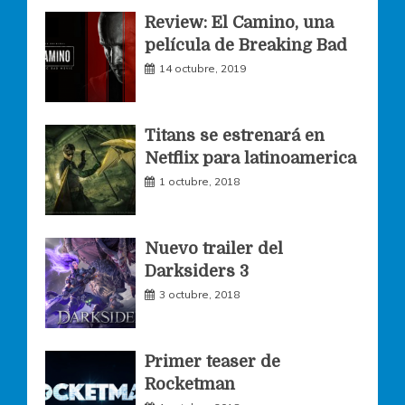
Review: El Camino, una
e
t
t
película de Breaking Bad
14 octubre, 2019
b
a
t
o
g
e
Titans se estrenará en
Netflix para latinoamerica
o
r
r
1 octubre, 2018
k
a
Nuevo trailer del
Darksiders 3
m
3 octubre, 2018
Primer teaser de
Rocketman