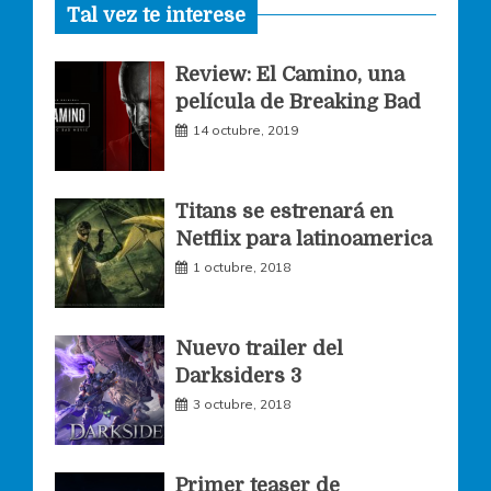
Tal vez te interese
c
s
i
Review: El Camino, una
e
t
t
película de Breaking Bad
14 octubre, 2019
b
a
t
o
g
e
Titans se estrenará en
Netflix para latinoamerica
o
r
r
1 octubre, 2018
k
a
Nuevo trailer del
Darksiders 3
m
3 octubre, 2018
Primer teaser de