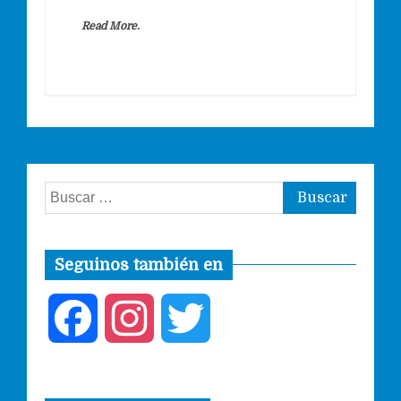
Read More.
Buscar:
Seguinos también en
F
I
T
a
n
w