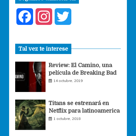
F
I
T
a
n
w
Tal vez te interese
c
s
i
Review: El Camino, una
e
t
t
película de Breaking Bad
14 octubre, 2019
b
a
t
o
g
e
Titans se estrenará en
Netflix para latinoamerica
o
r
r
1 octubre, 2018
k
a