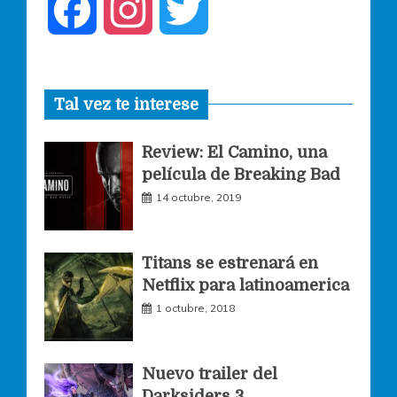
F
I
T
a
n
w
Tal vez te interese
c
s
i
Review: El Camino, una
e
t
t
película de Breaking Bad
14 octubre, 2019
b
a
t
o
g
e
Titans se estrenará en
Netflix para latinoamerica
o
r
r
1 octubre, 2018
k
a
Nuevo trailer del
Darksiders 3