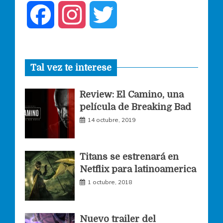
F
I
T
a
n
w
Tal vez te interese
c
s
i
Review: El Camino, una
e
t
t
película de Breaking Bad
14 octubre, 2019
b
a
t
o
g
e
Titans se estrenará en
Netflix para latinoamerica
o
r
r
1 octubre, 2018
k
a
Nuevo trailer del