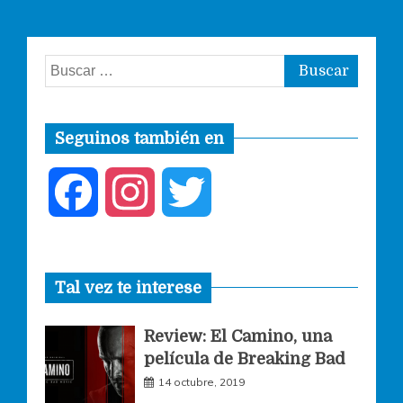
Buscar:
Seguinos también en
F
I
T
a
n
w
Tal vez te interese
c
s
i
Review: El Camino, una
e
t
t
película de Breaking Bad
14 octubre, 2019
b
a
t