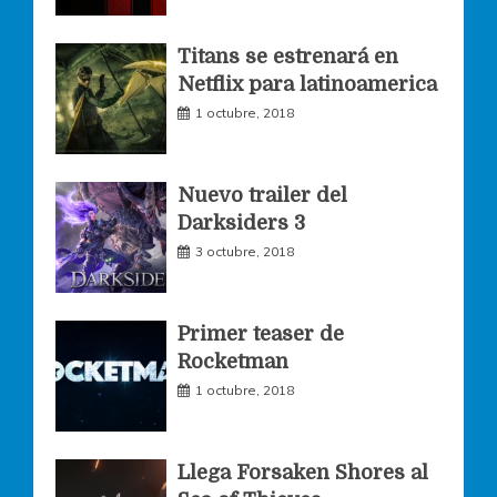
o
g
e
Titans se estrenará en
Netflix para latinoamerica
o
r
r
1 octubre, 2018
k
a
Nuevo trailer del
Darksiders 3
m
3 octubre, 2018
Primer teaser de
Rocketman
1 octubre, 2018
Llega Forsaken Shores al