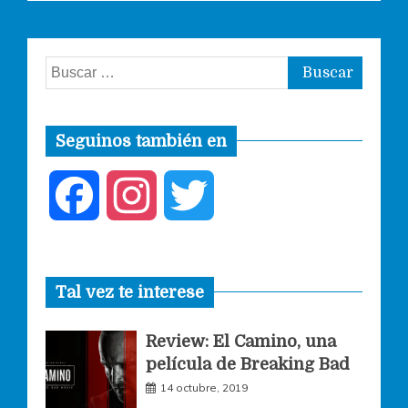
Buscar:
Seguinos también en
F
I
T
a
n
w
Tal vez te interese
c
s
i
Review: El Camino, una
e
t
t
película de Breaking Bad
14 octubre, 2019
b
a
t