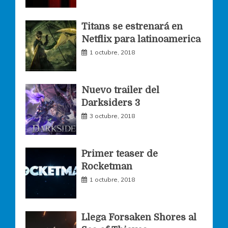
o
g
e
Titans se estrenará en
Netflix para latinoamerica
o
r
r
1 octubre, 2018
k
a
Nuevo trailer del
Darksiders 3
m
3 octubre, 2018
Primer teaser de
Rocketman
1 octubre, 2018
Llega Forsaken Shores al