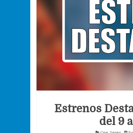
Estrenos Desta
del 9 a
Cine
,
Series
9 