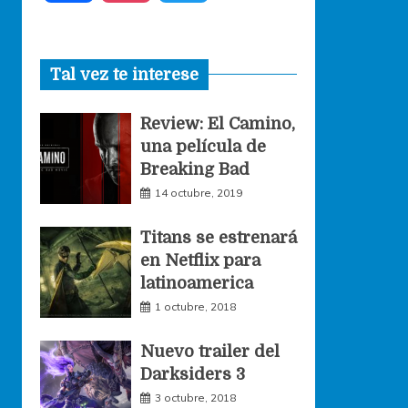
a
n
w
Tal vez te interese
c
s
i
Review: El Camino,
e
t
t
una película de
Breaking Bad
b
a
t
14 octubre, 2019
o
g
e
Titans se estrenará
en Netflix para
o
r
r
latinoamerica
1 octubre, 2018
k
a
Nuevo trailer del
Darksiders 3
m
3 octubre, 2018