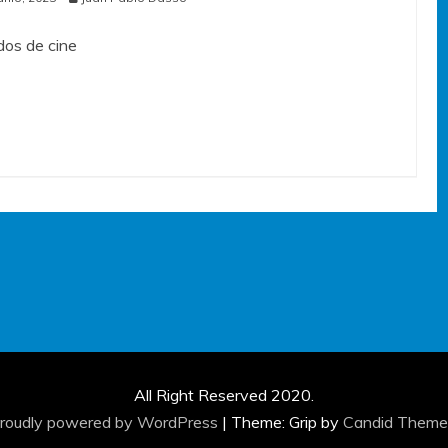
os de cine
All Right Reserved 2020.
roudly powered by WordPress
|
Theme: Grip by
Candid Theme