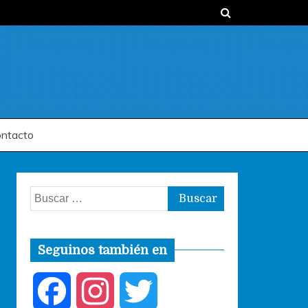
ntacto
Buscar:
Seguinos también en
F
I
T