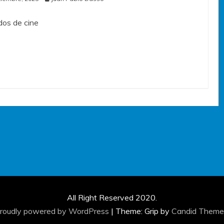
os de cine
All Right Reserved 2020.
roudly powered by WordPress
|
Theme: Grip by
Candid Theme