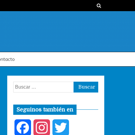
ntacto
Buscar:
Seguinos también en
F
I
T