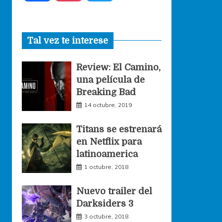
a
n
w
Tal vez te interese
c
s
i
Review: El Camino,
e
t
t
una película de
Breaking Bad
b
a
t
14 octubre, 2019
o
g
e
Titans se estrenará
en Netflix para
o
r
r
latinoamerica
1 octubre, 2018
k
a
Nuevo trailer del
Darksiders 3
m
3 octubre, 2018