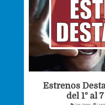
Estrenos Desta
del 1° al
Cine
,
Series
1 sep