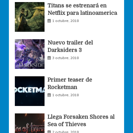
o
g
e
Titans se estrenará en
Netflix para latinoamerica
o
r
r
1 octubre, 2018
k
a
Nuevo trailer del
Darksiders 3
m
3 octubre, 2018
Primer teaser de
Rocketman
1 octubre, 2018
Llega Forsaken Shores al
Sea of Thieves
2 octubre, 2018