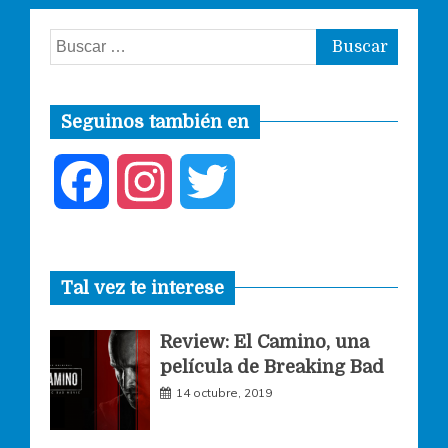
Buscar:
Seguinos también en
F
I
T
a
n
w
Tal vez te interese
c
s
i
Review: El Camino, una
e
t
t
película de Breaking Bad
14 octubre, 2019
b
a
t