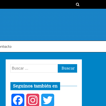
ntacto
Buscar:
Seguinos también en
F
I
T