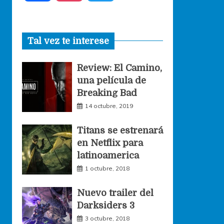
a
n
w
Tal vez te interese
c
s
i
Review: El Camino,
e
t
t
una película de
Breaking Bad
b
a
t
14 octubre, 2019
o
g
e
Titans se estrenará
en Netflix para
o
r
r
latinoamerica
1 octubre, 2018
k
a
Nuevo trailer del
Darksiders 3
m
3 octubre, 2018