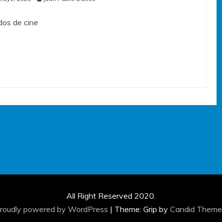
os de cine
All Right Reserved 2020.
roudly powered by WordPress
|
Theme: Grip by
Candid Theme