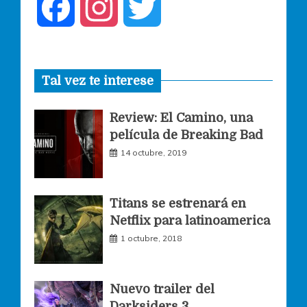
F
I
T
a
n
w
Tal vez te interese
c
s
i
Review: El Camino, una
e
t
t
película de Breaking Bad
14 octubre, 2019
b
a
t
o
g
e
Titans se estrenará en
Netflix para latinoamerica
o
r
r
1 octubre, 2018
k
a
Nuevo trailer del
Darksiders 3