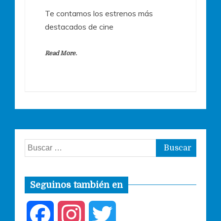
Te contamos los estrenos más
destacados de cine
Read More.
Buscar:
Seguinos también en
F
I
T