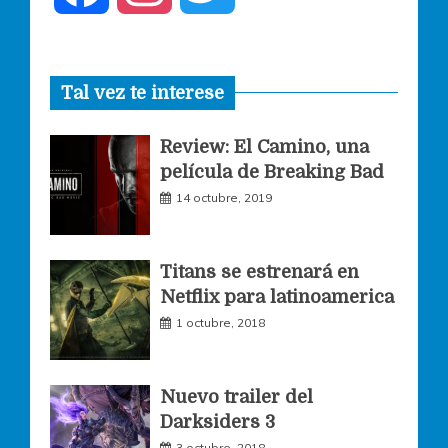
a
n
w
Tal vez te interese
c
s
i
Review: El Camino, una
e
t
t
película de Breaking Bad
14 octubre, 2019
b
a
t
o
g
e
Titans se estrenará en
Netflix para latinoamerica
o
r
r
1 octubre, 2018
k
a
Nuevo trailer del
Darksiders 3
m
3 octubre, 2018