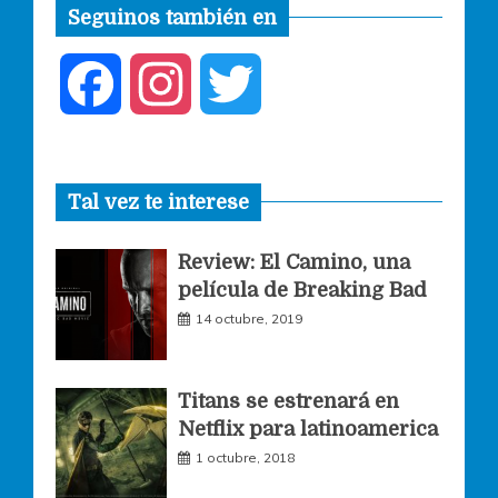
Seguinos también en
F
I
T
a
n
w
Tal vez te interese
c
s
i
Review: El Camino, una
e
t
t
película de Breaking Bad
14 octubre, 2019
b
a
t
o
g
e
Titans se estrenará en
Netflix para latinoamerica
o
r
r
1 octubre, 2018