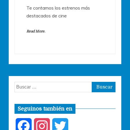
Te contamos los estrenos más
destacados de cine
Read More.
Buscar:
Seguinos también en
F
I
T