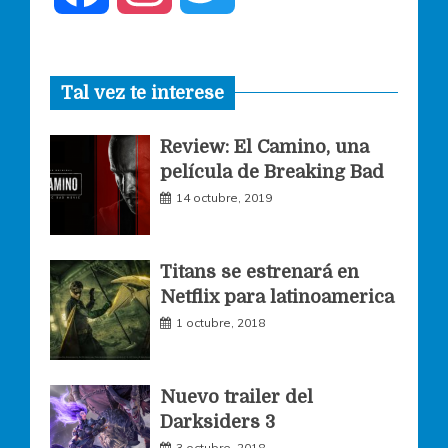
a
n
w
Tal vez te interese
c
s
i
Review: El Camino, una
e
t
t
película de Breaking Bad
14 octubre, 2019
b
a
t
o
g
e
Titans se estrenará en
Netflix para latinoamerica
o
r
r
1 octubre, 2018
k
a
Nuevo trailer del
Darksiders 3
m
3 octubre, 2018