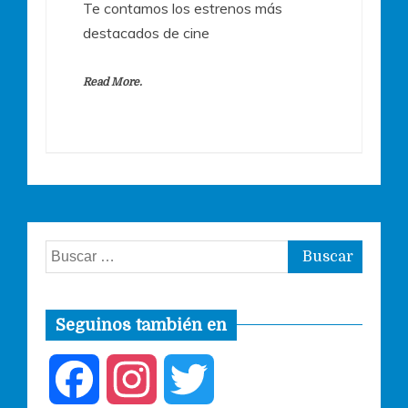
Te contamos los estrenos más
destacados de cine
Read More.
Buscar:
Seguinos también en
F
I
T