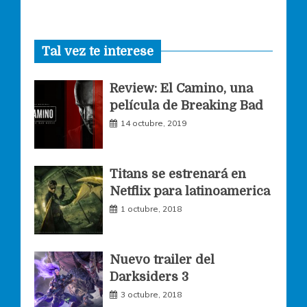
a
n
w
Tal vez te interese
c
s
i
Review: El Camino, una
e
t
t
película de Breaking Bad
14 octubre, 2019
b
a
t
o
g
e
Titans se estrenará en
Netflix para latinoamerica
o
r
r
1 octubre, 2018
k
a
Nuevo trailer del
Darksiders 3
m
3 octubre, 2018