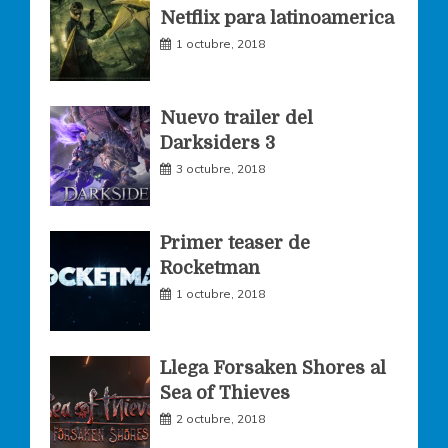
Netflix para latinoamerica
o
r
r
1 octubre, 2018
k
a
Nuevo trailer del
Darksiders 3
m
3 octubre, 2018
Primer teaser de
Rocketman
1 octubre, 2018
Llega Forsaken Shores al
Sea of Thieves
2 octubre, 2018