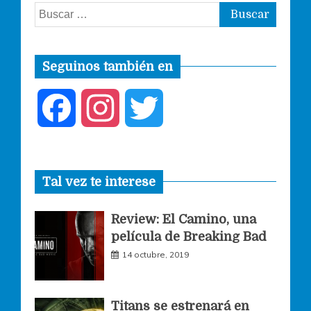
Buscar:
Seguinos también en
F
I
T
a
n
w
Tal vez te interese
c
s
i
Review: El Camino, una
e
t
t
película de Breaking Bad
14 octubre, 2019
b
a
t
o
g
e
Titans se estrenará en