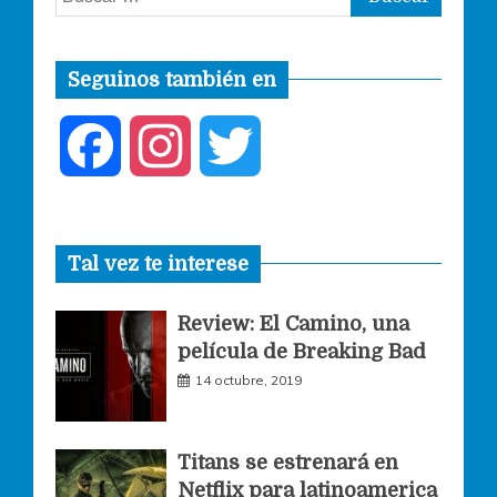
Seguinos también en
F
I
T
a
n
w
Tal vez te interese
c
s
i
Review: El Camino, una
e
t
t
película de Breaking Bad
14 octubre, 2019
b
a
t
o
g
e
Titans se estrenará en
Netflix para latinoamerica