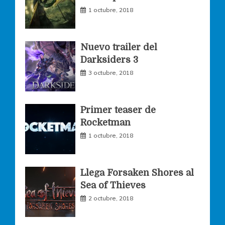
o
r
r
1 octubre, 2018
k
a
Nuevo trailer del
Darksiders 3
m
3 octubre, 2018
Primer teaser de
Rocketman
1 octubre, 2018
Llega Forsaken Shores al
Sea of Thieves
2 octubre, 2018