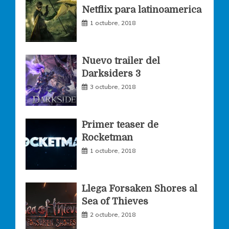
Netflix para latinoamerica
o
r
r
1 octubre, 2018
k
a
Nuevo trailer del
Darksiders 3
m
3 octubre, 2018
Primer teaser de
Rocketman
1 octubre, 2018
Llega Forsaken Shores al
Sea of Thieves
2 octubre, 2018