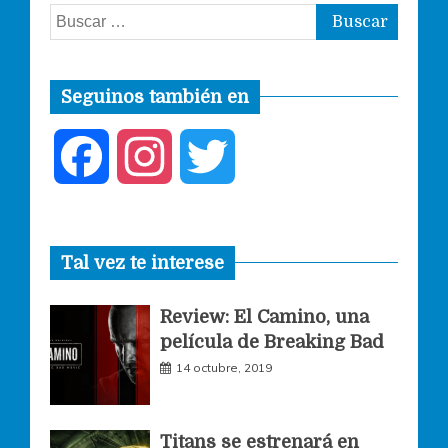
Buscar:
Seguinos también en
F
I
T
a
n
w
Tal vez te interese
c
s
i
Review: El Camino, una
e
t
t
película de Breaking Bad
14 octubre, 2019
b
a
t
o
g
e
Titans se estrenará en