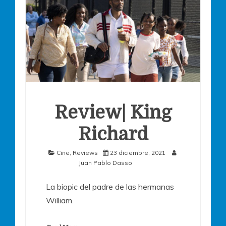
Review| King
Richard
Cine
,
Reviews
23 diciembre, 2021
Juan Pablo Dasso
La biopic del padre de las hermanas
William.