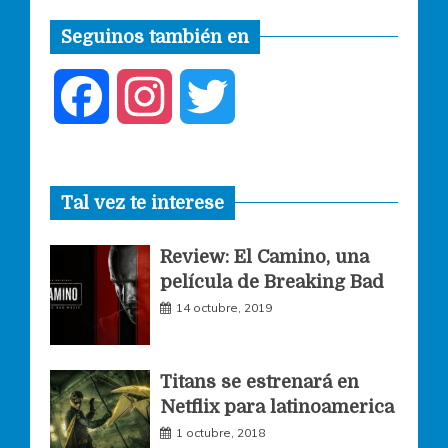
Seguinos también en
F
I
T
a
n
w
Tal vez te interese
c
s
i
Review: El Camino, una
e
t
t
película de Breaking Bad
14 octubre, 2019
b
a
t
o
g
e
Titans se estrenará en
Netflix para latinoamerica
o
r
r
1 octubre, 2018