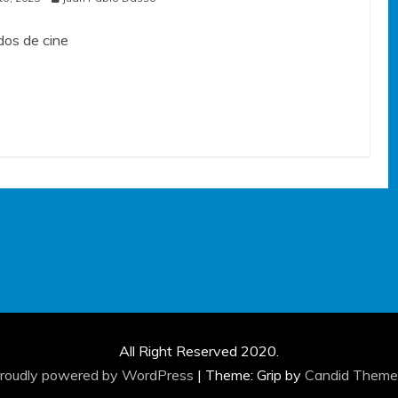
os de cine
All Right Reserved 2020.
roudly powered by WordPress
|
Theme: Grip by
Candid Theme