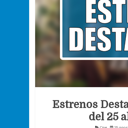
Estrenos Desta
del 25 a
Cine
25 agos