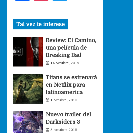
a
n
w
Tal vez te interese
c
s
i
Review: El Camino,
e
t
t
una película de
Breaking Bad
b
a
t
14 octubre, 2019
o
g
e
Titans se estrenará
en Netflix para
o
r
r
latinoamerica
1 octubre, 2018
k
a
Nuevo trailer del
Darksiders 3
m
3 octubre, 2018