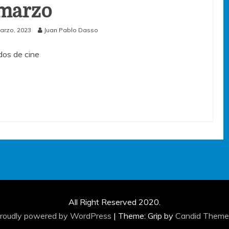
marzo
arzo, 2023
Juan Pablo Dasso
os de cine
All Right Reserved 2020.
roudly powered by WordPress
|
Theme: Grip by
Candid Theme