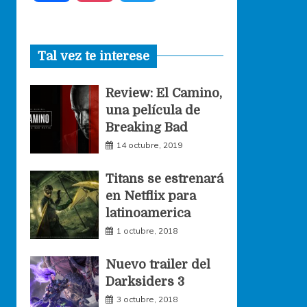
a
n
w
Tal vez te interese
c
s
i
Review: El Camino,
e
t
t
una película de
Breaking Bad
b
a
t
14 octubre, 2019
o
g
e
Titans se estrenará
en Netflix para
o
r
r
latinoamerica
1 octubre, 2018
k
a
Nuevo trailer del
Darksiders 3
m
3 octubre, 2018