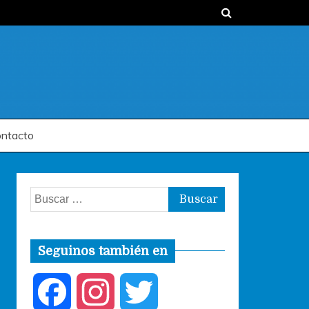
ntacto
Buscar:
Seguinos también en
F
I
T