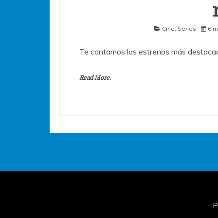
Cine
,
Series
6 m
Te contamos los estrenos más destacad
Read More.
P