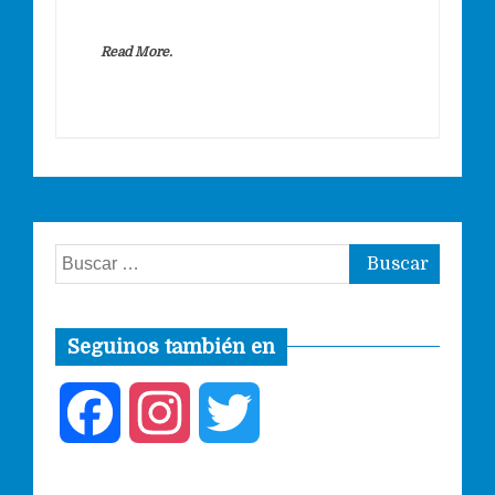
Read More.
Buscar:
Seguinos también en
F
I
T
a
n
w