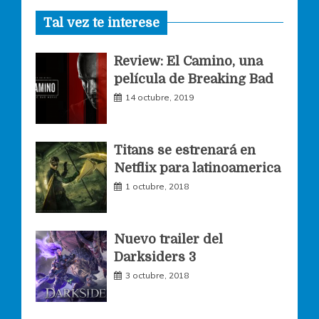
Tal vez te interese
c
s
i
Review: El Camino, una
e
t
t
película de Breaking Bad
14 octubre, 2019
b
a
t
o
g
e
Titans se estrenará en
Netflix para latinoamerica
o
r
r
1 octubre, 2018
k
a
Nuevo trailer del
Darksiders 3
m
3 octubre, 2018