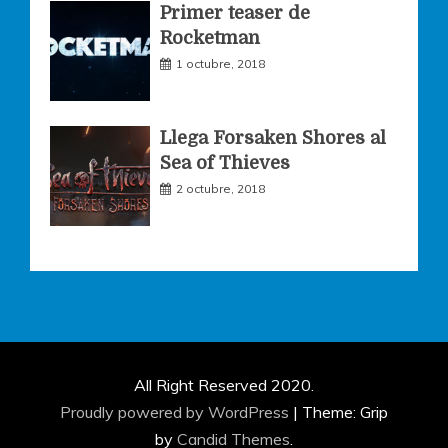
Primer teaser de
Rocketman
1 octubre, 2018
Llega Forsaken Shores al
Sea of Thieves
2 octubre, 2018
All Right Reserved 2020.
Proudly powered by WordPress
|
Theme: Grip
by
Candid Themes
.