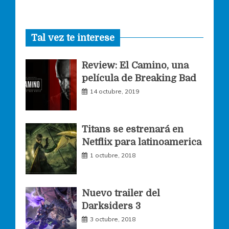
a
n
w
Tal vez te interese
c
s
i
Review: El Camino, una
e
t
t
película de Breaking Bad
14 octubre, 2019
b
a
t
o
g
e
Titans se estrenará en
Netflix para latinoamerica
o
r
r
1 octubre, 2018
k
a
Nuevo trailer del
Darksiders 3
m
3 octubre, 2018