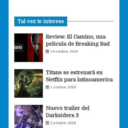
a
n
w
Tal vez te interese
c
s
i
Review: El Camino, una
e
t
t
película de Breaking Bad
14 octubre, 2019
b
a
t
o
g
e
Titans se estrenará en
Netflix para latinoamerica
o
r
r
1 octubre, 2018
k
a
Nuevo trailer del
Darksiders 3
m
3 octubre, 2018