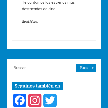
Te contamos los estrenos más
destacados de cine
Read More.
Buscar:
Seguinos también en
F
I
T