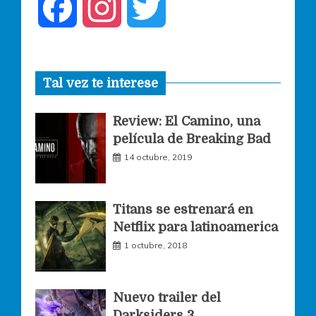
F
I
T
a
n
w
Tal vez te interese
c
s
i
Review: El Camino, una
e
t
t
película de Breaking Bad
14 octubre, 2019
b
a
t
o
g
e
Titans se estrenará en
Netflix para latinoamerica
o
r
r
1 octubre, 2018
k
a
Nuevo trailer del
Darksiders 3