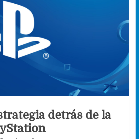
strategia detrás de la
yStation