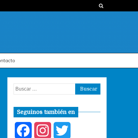
ntacto
Buscar:
Seguinos también en
F
I
T