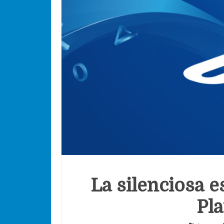
La silenciosa e
Pla