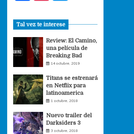
a
n
w
Tal vez te interese
c
s
i
Review: El Camino,
e
t
t
una película de
Breaking Bad
b
a
t
14 octubre, 2019
o
g
e
Titans se estrenará
en Netflix para
o
r
r
latinoamerica
1 octubre, 2018
k
a
Nuevo trailer del
Darksiders 3
m
3 octubre, 2018