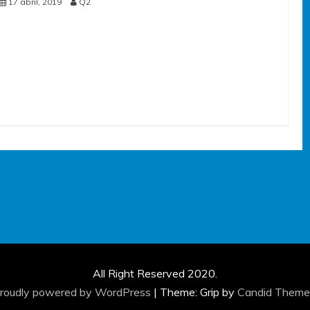
17 abril, 2019
Q2
All Right Reserved 2020.
roudly powered by WordPress
|
Theme: Grip by
Candid Theme