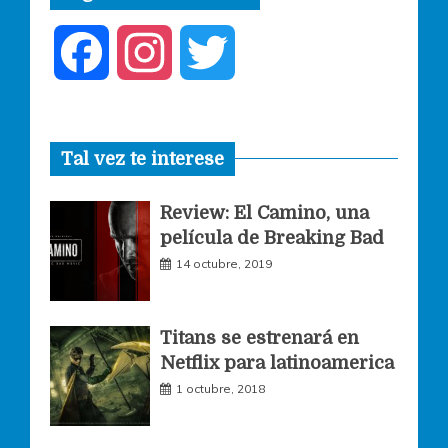
F
I
T
a
n
w
Tal vez te interese
c
s
i
Review: El Camino, una
e
t
t
película de Breaking Bad
14 octubre, 2019
b
a
t
o
g
e
Titans se estrenará en
Netflix para latinoamerica
o
r
r
1 octubre, 2018
k
a