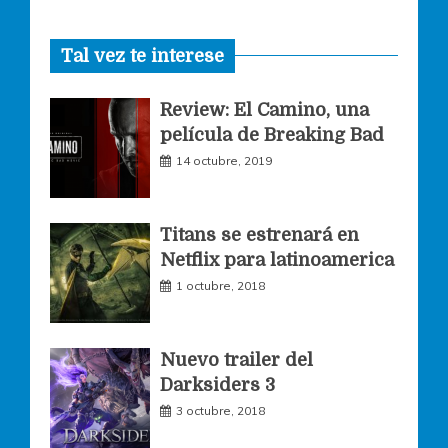
a
n
w
Tal vez te interese
c
s
i
Review: El Camino, una
e
t
t
película de Breaking Bad
14 octubre, 2019
b
a
t
o
g
e
Titans se estrenará en
Netflix para latinoamerica
o
r
r
1 octubre, 2018
k
a
Nuevo trailer del
Darksiders 3
m
3 octubre, 2018