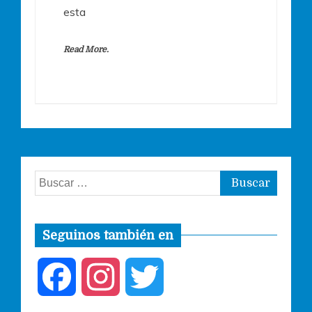
esta
Read More.
Buscar:
Seguinos también en
F
I
T