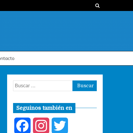
ntacto
Buscar:
Seguinos también en
F
I
T