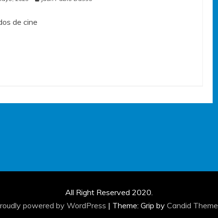
os de cine
All Right Reserved 2020.
roudly powered by WordPress
|
Theme: Grip by
Candid Theme