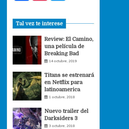
a
n
w
Tal vez te interese
c
s
i
Review: El Camino,
e
t
t
una película de
Breaking Bad
b
a
t
14 octubre, 2019
o
g
e
Titans se estrenará
en Netflix para
o
r
r
latinoamerica
1 octubre, 2018
k
a
Nuevo trailer del
Darksiders 3
m
3 octubre, 2018