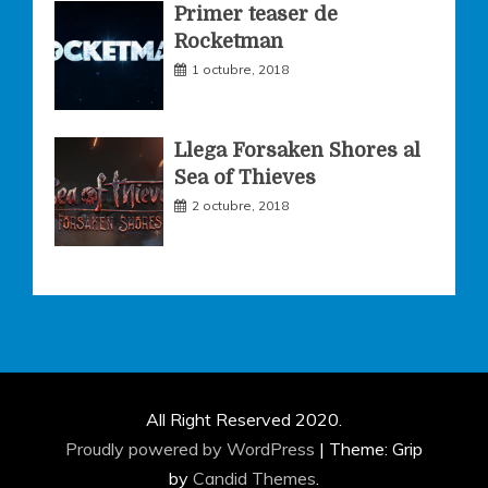
Primer teaser de
Rocketman
1 octubre, 2018
Llega Forsaken Shores al
Sea of Thieves
2 octubre, 2018
All Right Reserved 2020.
Proudly powered by WordPress
|
Theme: Grip
by
Candid Themes
.