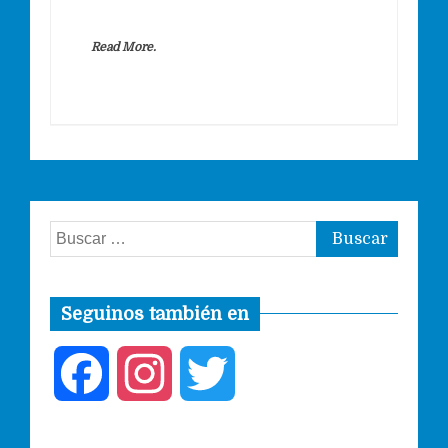
Read More.
Buscar:
Seguinos también en
F
I
T
a
n
w