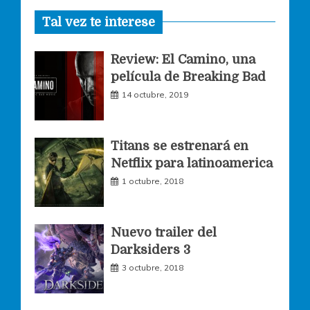
Tal vez te interese
c
s
i
Review: El Camino, una
e
t
t
película de Breaking Bad
14 octubre, 2019
b
a
t
o
g
e
Titans se estrenará en
Netflix para latinoamerica
o
r
r
1 octubre, 2018
k
a
Nuevo trailer del
Darksiders 3
m
3 octubre, 2018