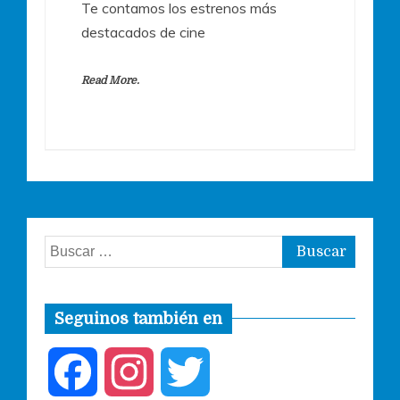
Te contamos los estrenos más
destacados de cine
Read More.
Buscar:
Seguinos también en
F
I
T