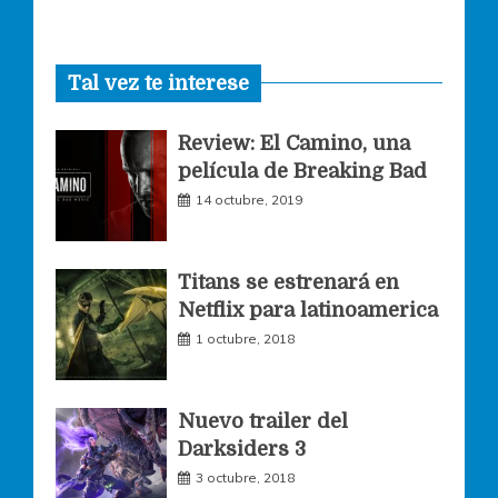
a
n
w
Tal vez te interese
c
s
i
Review: El Camino, una
e
t
t
película de Breaking Bad
14 octubre, 2019
b
a
t
o
g
e
Titans se estrenará en
Netflix para latinoamerica
o
r
r
1 octubre, 2018
k
a
Nuevo trailer del
Darksiders 3
m
3 octubre, 2018