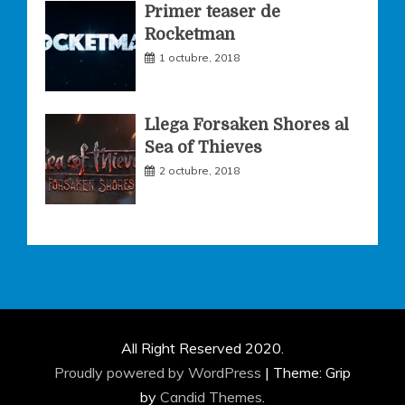
Primer teaser de
Rocketman
1 octubre, 2018
Llega Forsaken Shores al
Sea of Thieves
2 octubre, 2018
All Right Reserved 2020.
Proudly powered by WordPress
|
Theme: Grip
by
Candid Themes
.