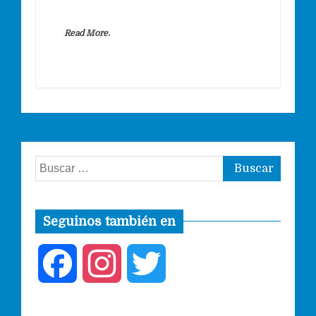
Read More.
Buscar:
Seguinos también en
F
I
T
a
n
w