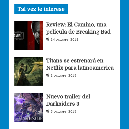
Tal vez te interese
c
s
i
Review: El Camino, una
e
t
t
película de Breaking Bad
14 octubre, 2019
b
a
t
o
g
e
Titans se estrenará en
Netflix para latinoamerica
o
r
r
1 octubre, 2018
k
a
Nuevo trailer del
Darksiders 3
m
3 octubre, 2018